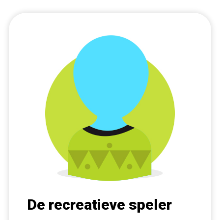
De recreatieve speler